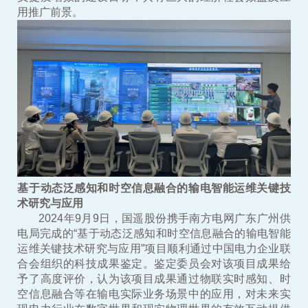
用推广前景。
基于动态泛感知和时空信息融合的输电智能运维关键技
术研究与应用
2024年9月9日，国遥股份携手南方电网广东广州供
电局完成的“基于动态泛感知和时空信息融合的输电智能
运维关键技术研究与应用”项目顺利通过中国电力企业联
合会组织的科技成果鉴定。鉴定委员会对该项目成果给
予了高度评价，认为该项目成果通过物联实时感知、时
空信息融合等在输电实际业务场景中的应用，对未来实