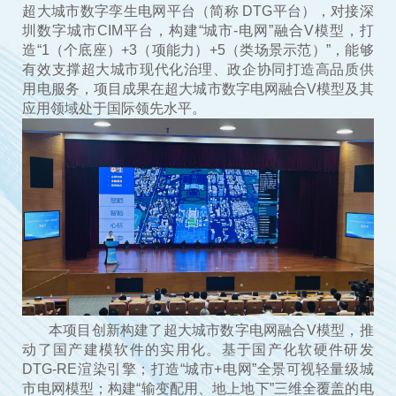
超大城市数字孪生电网平台（简称 DTG平台），对接深
圳数字城市CIM平台，构建“城市-电网”融合V模型，打
造“1（个底座）+3（项能力）+5（类场景示范）”，能够
有效支撑超大城市现代化治理、政企协同打造高品质供
用电服务，项目成果在超大城市数字电网融合V模型及其
应用领域处于国际领先水平。
本项目创新构建了超大城市数字电网融合V模型，推
动了国产建模软件的实用化。基于国产化软硬件研发
DTG-RE渲染引擎；打造“城市+电网”全景可视轻量级城
市电网模型；构建“输变配用、地上地下”三维全覆盖的电