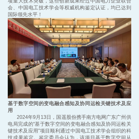
项重大技术突破，这些创新成果经过中国电力企业联合
会、中国电工技术学会等权威机构鉴定认证，均已达到
国际领先水平！
基于数字空间的变电融合感知及协同运检关键技术及应
用
2024年9月13日，国遥股份携手南方电网广东广州供
电局完成的“基于数字空间的变电融合感知及协同运检关
键技术及应用”项目顺利通过中国电工技术学会组织的科
技成果鉴定。鉴定委员会认为，该项目基于数字空间从