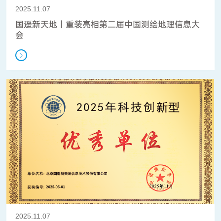
2025.11.07
国遥新天地丨重装亮相第二届中国测绘地理信息大
会
2025.11.07